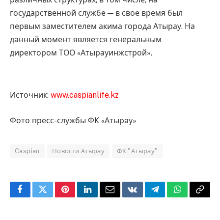
государственной службе — в свое время был
первым заместителем акима города Атырау. На
данный момент является генеральным
директором ТОО «Атырауинжстрой».
Источник:
www.caspianlife.kz
Фото пресс-службы ФК «Атырау»
Caspian
Новости Атырау
ФК "Атырау"
Facebook
Twitter
Pinterest
LinkedIn
Email
VKontakte
Telegram
WhatsApp
Copy
Link