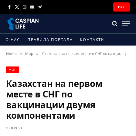
РУС
Facebook
X
Instagram
YouTube
Telegram
(Twitter)
О НАС
ПРАВИЛА ПОРТАЛА
КОНТАКТЫ
»
»
Home
Мир
Казахстан на первом месте в СНГ по вакцинации двумя компонентами
МИР
Казахстан на первом
месте в СНГ по
вакцинации двумя
компонентами
18.11.2021