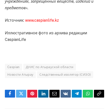
учреждениях, запрещенных веществ, изделий и
предметов».
Источник:
www.caspianlife.kz
Иллюстративное фото из архива редакции
CaspianLife
Caspian
ДУИС по Атырауской области
Новости Атырау
Следственный изолятор (СИЗО)
Facebook
Twitter
Pinterest
LinkedIn
Email
VKontakte
Telegram
WhatsApp
Copy
Link