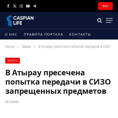
РУС
Facebook
X
Instagram
YouTube
Telegram
(Twitter)
О НАС
ПРАВИЛА ПОРТАЛА
КОНТАКТЫ
»
»
Home
Закон
В Атырау пресечена попытка передачи в СИЗО запрещенных предметов
ЗАКОН
В Атырау пресечена
попытка передачи в СИЗО
запрещенных предметов
16.11.2021