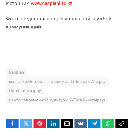
Источник:
www.caspianlife.kz
Фото предоставлено региональной службой
коммуникаций
Caspian
выставка «Sheber. The body and rituals» в Атырау
Новости Атырау
центр современной культуры «YEMAA» (Атырау)
Facebook
Twitter
Pinterest
LinkedIn
Email
VKontakte
Telegram
WhatsApp
Copy