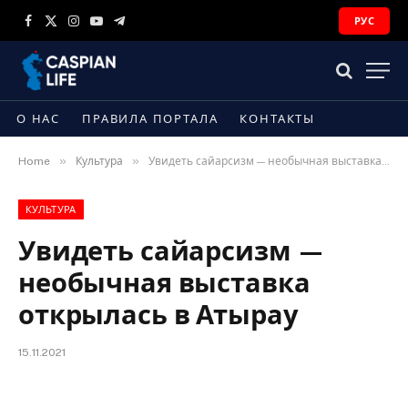
РУС
Facebook
X
Instagram
YouTube
Telegram
(Twitter)
О НАС
ПРАВИЛА ПОРТАЛА
КОНТАКТЫ
»
»
Home
Культура
Увидеть сайарсизм — необычная выставка открылась в Атырау
КУЛЬТУРА
Увидеть сайарсизм —
необычная выставка
открылась в Атырау
15.11.2021