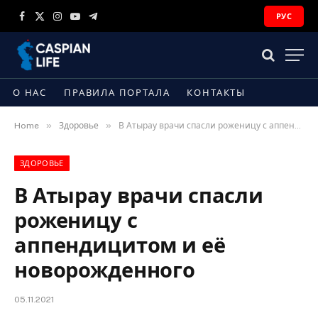
РУС
Facebook
X
Instagram
YouTube
Telegram
(Twitter)
О НАС
ПРАВИЛА ПОРТАЛА
КОНТАКТЫ
»
»
Home
Здоровье
В Атырау врачи спасли роженицу с аппендицитом и её новорожденного
ЗДОРОВЬЕ
В Атырау врачи спасли
роженицу с
аппендицитом и её
новорожденного
05.11.2021