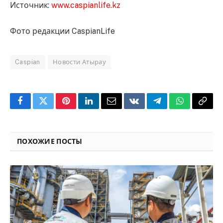
Источник:
www.caspianlife.kz
Фото редакции CaspianLife
Caspian
Новости Атырау
Facebook
Twitter
Pinterest
LinkedIn
Email
VKontakte
Telegram
WhatsApp
Copy
Link
ПОХОЖИЕ ПОСТЫ