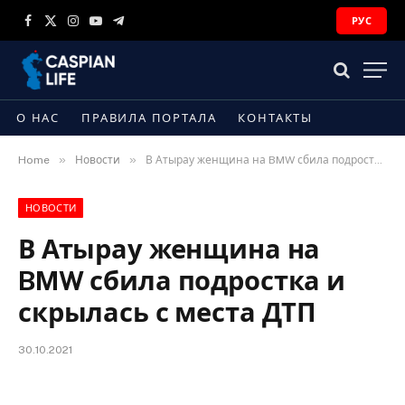
РУС
Facebook
X
Instagram
YouTube
Telegram
(Twitter)
О НАС
ПРАВИЛА ПОРТАЛА
КОНТАКТЫ
»
»
Home
Новости
В Атырау женщина на BMW сбила подростка и скрылась с места ДТП
НОВОСТИ
В Атырау женщина на
BMW сбила подростка и
скрылась с места ДТП
30.10.2021