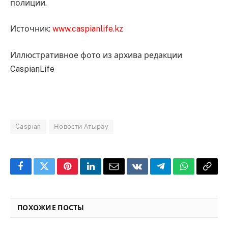
полиции.
Источник:
www.caspianlife.kz
Иллюстративное фото из архива редакции
CaspianLife
Caspian
Новости Атырау
Facebook
Twitter
Pinterest
LinkedIn
Email
VKontakte
Telegram
WhatsApp
Copy
Link
ПОХОЖИЕ ПОСТЫ