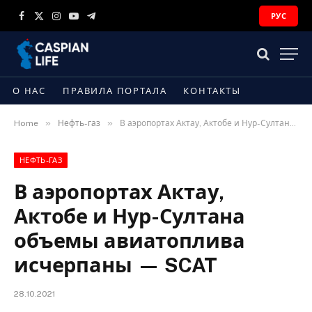
РУС
Facebook
X
Instagram
YouTube
Telegram
(Twitter)
О НАС
ПРАВИЛА ПОРТАЛА
КОНТАКТЫ
»
»
Home
Нефть-газ
В аэропортах Актау, Актобе и Нур-Султана объемы авиатоплива исчерпаны — SCAT
НЕФТЬ-ГАЗ
В аэропортах Актау,
Актобе и Нур-Султана
объемы авиатоплива
исчерпаны — SCAT
28.10.2021