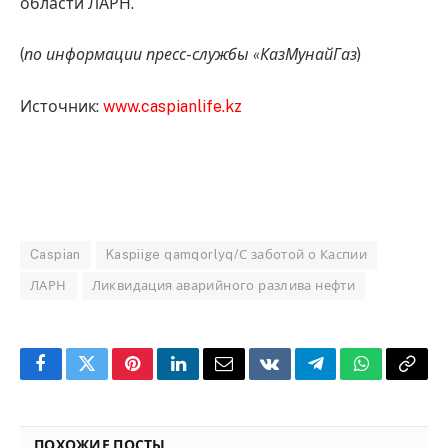
области ЛАРН.
(
по информации пресс-службы «КазМунайГаз
)
Источник:
www.caspianlife.kz
Caspian
Kaspiige qamqorlyq/С заботой о Каспии
ЛАРН
Ликвидация аварийного разлива нефти
Facebook
Twitter
Pinterest
LinkedIn
Email
VKontakte
Telegram
WhatsApp
Copy
Link
ПОХОЖИЕ ПОСТЫ