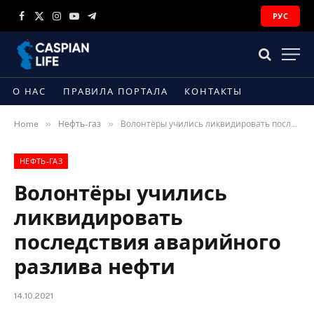
РУС
Facebook
X
Instagram
YouTube
Telegram
(Twitter)
О НАС
ПРАВИЛА ПОРТАЛА
КОНТАКТЫ
»
»
Home
Нефть-газ
Волонтёры учились ликвидировать последствия аварийного разлива нефти
НЕФТЬ-ГАЗ
Волонтёры учились
ликвидировать
последствия аварийного
разлива нефти
14.10.2021