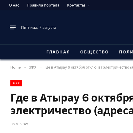
О нас
Правила портала
Контакты
Пятница, 7 августа
ГЛАВНАЯ
ОБЩЕСТВО
ПОЛ
»
»
Home
ЖКХ
Где в Атырау 6 октября отключат электричество (
ЖКХ
Где в Атырау 6 октябр
электричество (адреса
05.10.2021