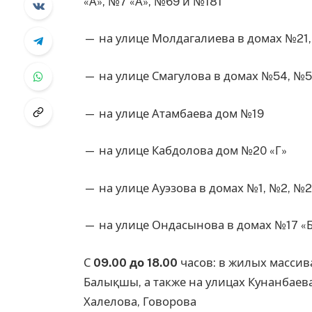
«А», №7 «А», №69 и №181
— на улице Молдагалиева в домах №21,
— на улице Смагулова в домах №54, №5
— на улице Атамбаева дом №19
— на улице Кабдолова дом №20 «Г»
— на улице Ауэзова в домах №1, №2, №2
— на улице Ондасынова в домах №17 «Б»
С
09.00 до 18.00
часов: в жилых массива
Балықшы, а также на улицах Кунанбаев
Халелова, Говорова