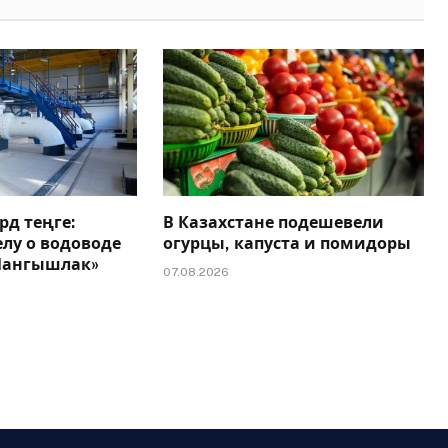
рд теңге:
В Казахстане подешевели
елу о водоводе
огурцы, капуста и помидоры
 Мангышлак»
07.08.2026