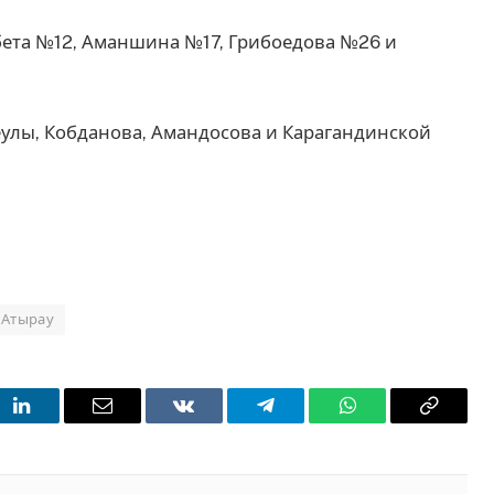
бета №12, Аманшина №17, Грибоедова №26 и
еулы, Кобданова, Амандосова и Карагандинской
 Атырау
t
LinkedIn
Email
VKontakte
Telegram
WhatsApp
Copy
Link