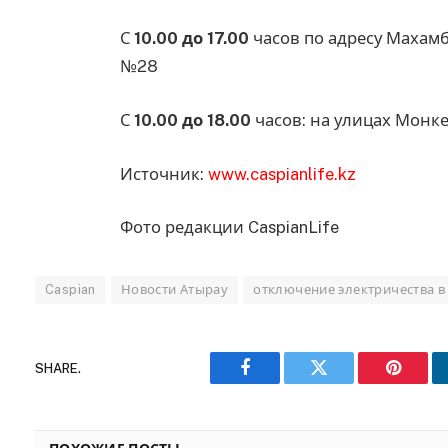
С
10.00 до 17.00
часов по адресу Махам
№28
С
10.00 до 18.00
часов: на улицах Монк
Источник:
www.caspianlife.kz
Фото редакции CaspianLife
Caspian
Новости Атырау
отключение электричества в
SHARE.
Facebook
Twitter
Pinteres