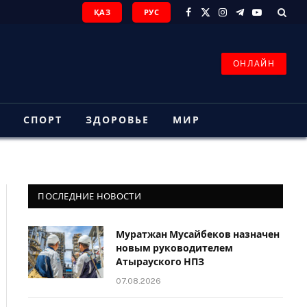
ҚАЗ
РУС
Facebook
X
Instagram
Telegram
YouTube
(Twitter)
ОНЛАЙН
З
СПОРТ
ЗДОРОВЬЕ
МИР
ПОСЛЕДНИЕ НОВОСТИ
Муратжан Мусайбеков назначен
новым руководителем
Атырауского НПЗ
07.08.2026