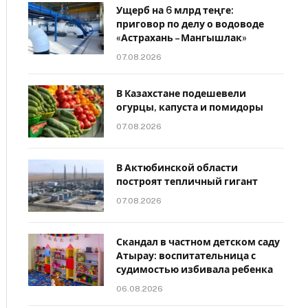
Ущерб на 6 млрд теңге:
приговор по делу о водоводе
«Астрахань – Мангышлак»
07.08.2026
В Казахстане подешевели
огурцы, капуста и помидоры
07.08.2026
В Актюбинской области
построят тепличный гигант
07.08.2026
Скандал в частном детском саду
Атырау: воспитательница с
судимостью избивала ребенка
06.08.2026