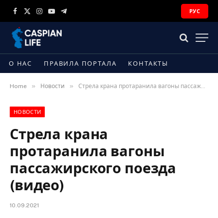
РУС
Facebook
X
Instagram
YouTube
Telegram
(Twitter)
О НАС
ПРАВИЛА ПОРТАЛА
КОНТАКТЫ
»
»
Home
Новости
Стрела крана протаранила вагоны пассажирского поезда (видео)
НОВОСТИ
Стрела крана
протаранила вагоны
пассажирского поезда
(видео)
10.09.2021