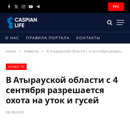
РУС
Facebook
X
Instagram
YouTube
Telegram
(Twitter)
О НАС
ПРАВИЛА ПОРТАЛА
КОНТАКТЫ
»
»
Home
Новости
В Атырауской области с 4 сентября разрешается охота на уток и гусей
НОВОСТИ
В Атырауской области с 4
сентября разрешается
охота на уток и гусей
26.08.2021