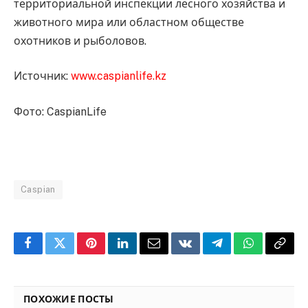
территориальной инспекции лесного хозяйства и
животного мира или областном обществе
охотников и рыболовов.
Источник:
www.caspianlife.kz
Фото: CaspianLife
Caspian
Facebook
Twitter
Pinterest
LinkedIn
Email
VKontakte
Telegram
WhatsApp
Copy
Link
ПОХОЖИЕ ПОСТЫ