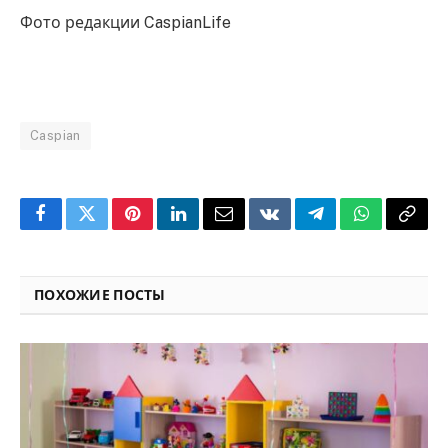
Фото редакции CaspianLife
Caspian
Facebook
Twitter
Pinterest
LinkedIn
Email
VKontakte
Telegram
WhatsApp
Copy
Link
ПОХОЖИЕ ПОСТЫ