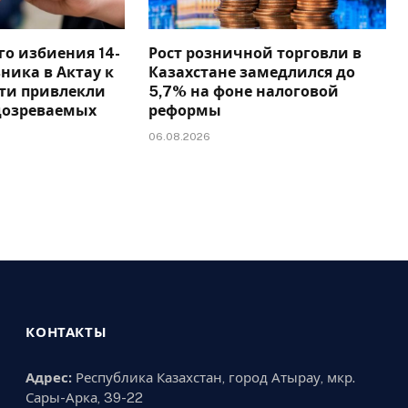
го избиения 14-
Рост розничной торговли в
ника в Актау к
Казахстане замедлился до
сти привлекли
5,7% на фоне налоговой
дозреваемых
реформы
06.08.2026
КОНТАКТЫ
Адрес:
Республика Казахстан, город Атырау, мкр.
Сары-Арка, 39-22