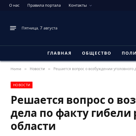
О нас
Правила портала
Контакты
Пятница, 7 августа
ГЛАВНАЯ
ОБЩЕСТВО
ПОЛ
»
»
Home
Новости
Решается вопрос о возбуждении уголовного д
НОВОСТИ
Решается вопрос о во
дела по факту гибели
области