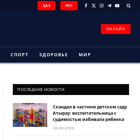
ҚАЗ
РУС
Facebook
X
Instagram
Telegram
YouTube
(Twitter)
ОНЛАЙН
З
СПОРТ
ЗДОРОВЬЕ
МИР
ПОСЛЕДНИЕ НОВОСТИ
Скандал в частном детском саду
Атырау: воспитательница с
судимостью избивала ребенка
06.08.2026