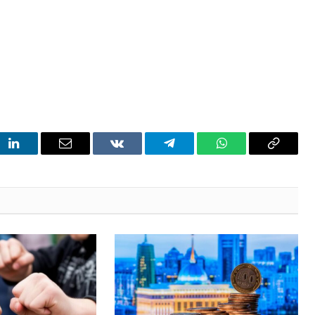
t
LinkedIn
Email
VKontakte
Telegram
WhatsApp
Copy
Link