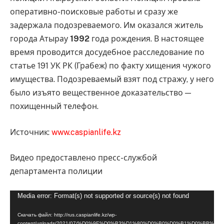
оперативно-поисковые работы и сразу же
задержала подозреваемого. Им оказался житель
города Атырау
1992
года рождения. В настоящее
время проводится досудебное расследование по
статье 191 УК РК (Грабеж) по факту хищения чужого
имущества. Подозреваемый взят под стражу, у него
было изъято вещественное доказательство —
похищенный телефон.
Источник:
www.caspianlife.kz
Видео предоставлено пресс-службой
департамента полиции
Видеоплеер
Media error: Format(s) not supported or source(s) not found
Скачать файл: http://rus.caspianlife.kz/wp-
content/uploads/2021/07/%D0%9E%D0%B3%D1%80%D0%B0%D0%B1%D0%BB%D