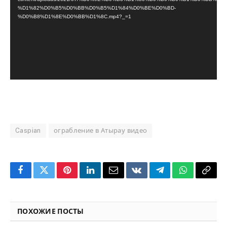
%D1%82%D0%B5%D0%BB%D0%B5%D1%84%D0%BE%D0%BD-
%D0%B8%D1%8E%D0%BB%D1%8C.mp4?_=1
Caspian
ограбление в Атырау видео
Facebook
Twitter
Pinterest
LinkedIn
Email
VKontakte
Telegram
WhatsApp
Copy
Link
ПОХОЖИЕ ПОСТЫ