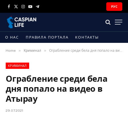
РУС
Facebook
X
Instagram
YouTube
Telegram
(Twitter)
О НАС
ПРАВИЛА ПОРТАЛА
КОНТАКТЫ
»
»
Home
Криминал
Ограбление среди бела дня попало на видео в Атырау
КРИМИНАЛ
Ограбление среди бела
дня попало на видео в
Атырау
29.07.2021