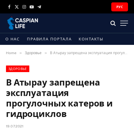
РУС
Facebook
X
Instagram
YouTube
Telegram
(Twitter)
О НАС
ПРАВИЛА ПОРТАЛА
КОНТАКТЫ
»
»
Home
Здоровье
В Атырау запрещена эксплуатация прогулочных катеров и гидроциклов
ЗДОРОВЬЕ
В Атырау запрещена
эксплуатация
прогулочных катеров и
гидроциклов
19.07.2021