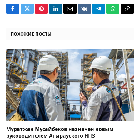
Facebook
Twitter
Pinterest
LinkedIn
Email
VKontakte
Telegram
WhatsApp
Copy
Link
ПОХОЖИЕ ПОСТЫ
Муратжан Мусайбеков назначен новым
руководителем Атырауского НПЗ