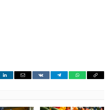
t
LinkedIn
Email
VKontakte
Telegram
WhatsApp
Copy
Link