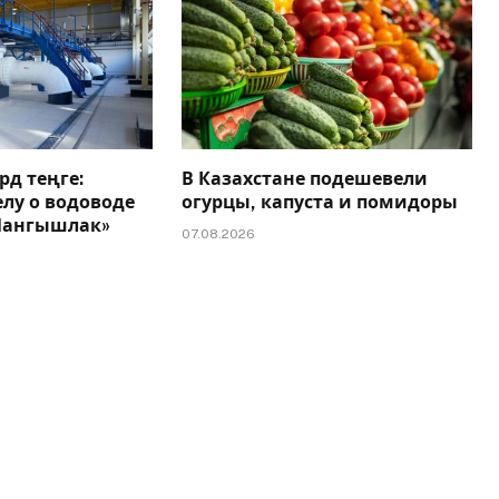
рд теңге:
В Казахстане подешевели
елу о водоводе
огурцы, капуста и помидоры
 Мангышлак»
07.08.2026