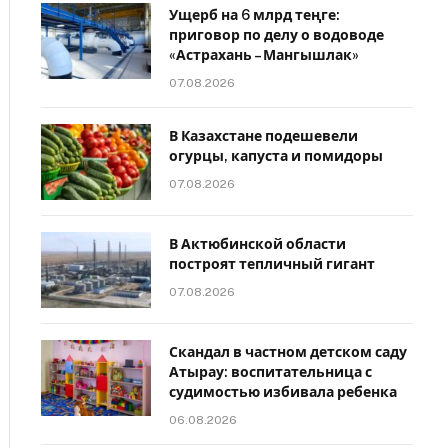
Ущерб на 6 млрд теңге:
приговор по делу о водоводе
«Астрахань – Мангышлак»
07.08.2026
В Казахстане подешевели
огурцы, капуста и помидоры
07.08.2026
В Актюбинской области
построят тепличный гигант
07.08.2026
Скандал в частном детском саду
Атырау: воспитательница с
судимостью избивала ребенка
06.08.2026