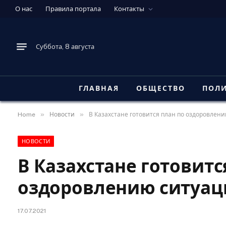
О нас
Правила портала
Контакты
Суббота, 8 августа
ГЛАВНАЯ
ОБЩЕСТВО
ПОЛ
»
»
Home
Новости
В Казахстане готовится план по оздоровлени
НОВОСТИ
В Казахстане готовитс
оздоровлению ситуац
17.07.2021