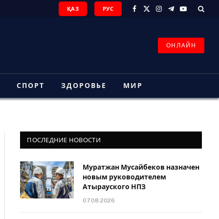
ҚАЗ
РУС
Facebook
X
Instagram
Telegram
YouTube
(Twitter)
ОНЛАЙН
З
СПОРТ
ЗДОРОВЬЕ
МИР
ПОСЛЕДНИЕ НОВОСТИ
Муратжан Мусайбеков назначен
новым руководителем
Атырауского НПЗ
07.08.2026