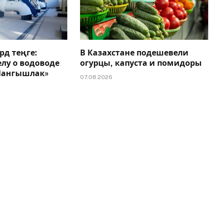
рд теңге:
В Казахстане подешевели
елу о водоводе
огурцы, капуста и помидоры
 Мангышлак»
07.08.2026