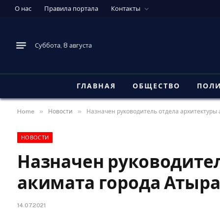
О нас
Правила портала
Контакты
Суббота, 8 августа
ГЛАВНАЯ
ОБЩЕСТВО
ПОЛ
»
»
Home
Новости
Назначен руководитель отдела архитектуры 
НОВОСТИ
Назначен руководител
акимата города Атыра
14.07.2021