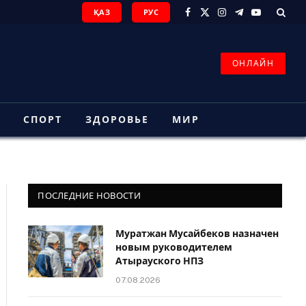
ҚАЗ
РУС
Facebook
X
Instagram
Telegram
YouTube
(Twitter)
ОНЛАЙН
З
СПОРТ
ЗДОРОВЬЕ
МИР
ПОСЛЕДНИЕ НОВОСТИ
Муратжан Мусайбеков назначен
новым руководителем
Атырауского НПЗ
07.08.2026