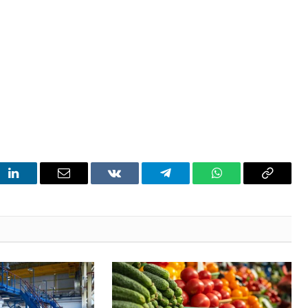
t
LinkedIn
Email
VKontakte
Telegram
WhatsApp
Copy
Link