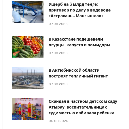
Ущерб на 6 млрд теңге:
приговор по делу о водоводе
«Астрахань – Мангышлак»
07.08.2026
В Казахстане подешевели
огурцы, капуста и помидоры
07.08.2026
В Актюбинской области
построят тепличный гигант
07.08.2026
Скандал в частном детском саду
Атырау: воспитательница с
судимостью избивала ребенка
06.08.2026