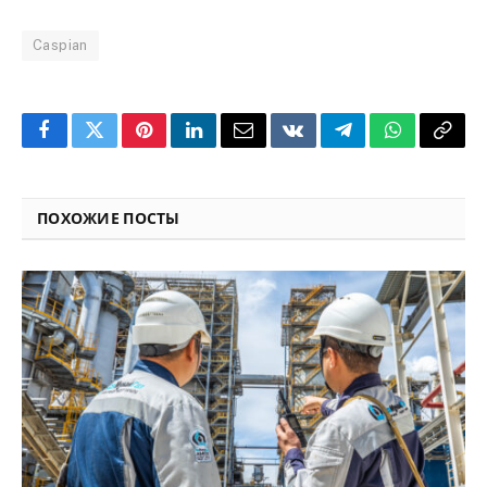
Caspian
Facebook
Twitter
Pinterest
LinkedIn
Email
VKontakte
Telegram
WhatsApp
Copy
Link
ПОХОЖИЕ ПОСТЫ