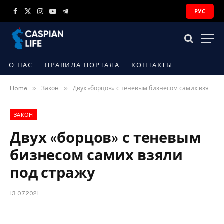
РУС
Facebook
X
Instagram
YouTube
Telegram
(Twitter)
О НАС
ПРАВИЛА ПОРТАЛА
КОНТАКТЫ
»
»
Home
Закон
Двух «борцов» с теневым бизнесом самих взяли под стражу
ЗАКОН
Двух «борцов» с теневым
бизнесом самих взяли
под стражу
13.07.2021