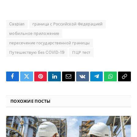
Caspian
граница с Российской Федерацией
мобильное приложение
пересечение государственной границы
Путешествую без COVID-19
ПЦР тест
Facebook
Twitter
Pinterest
LinkedIn
Email
VKontakte
Telegram
WhatsApp
Copy
Link
ПОХОЖИЕ ПОСТЫ