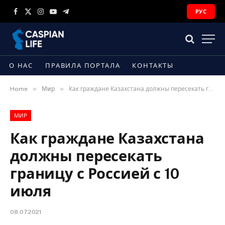
РУС
Facebook
X
Instagram
YouTube
Telegram
(Twitter)
О НАС
ПРАВИЛА ПОРТАЛА
КОНТАКТЫ
»
»
Home
Мир
Как граждане Казахстана должны пересекать границу с Россией с 10 июля
МИР
Как граждане Казахстана
должны пересекать
границу с Россией с 10
июля
08.07.2021