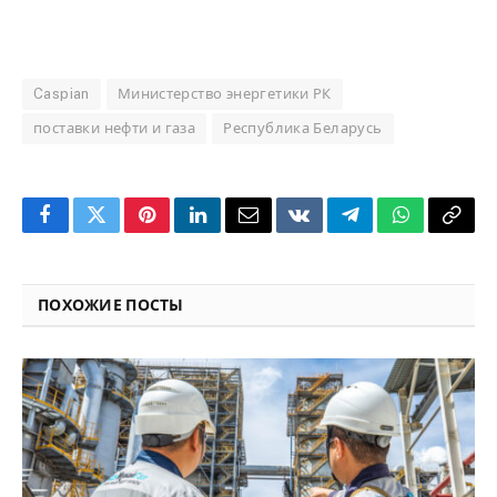
Caspian
Министерство энергетики РК
поставки нефти и газа
Республика Беларусь
Facebook
Twitter
Pinterest
LinkedIn
Email
VKontakte
Telegram
WhatsApp
Copy
Link
ПОХОЖИЕ ПОСТЫ