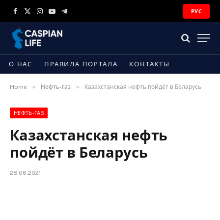
РУС
Facebook
X
Instagram
YouTube
Telegram
(Twitter)
О НАС
ПРАВИЛА ПОРТАЛА
КОНТАКТЫ
»
»
Home
Нефть-газ
Казахстанская нефть пойдёт в Беларусь
НЕФТЬ-ГАЗ
Казахстанская нефть
пойдёт в Беларусь
28.06.2021