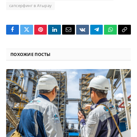
сапсерфинг в Атырау
Facebook
Twitter
Pinterest
LinkedIn
Email
VKontakte
Telegram
WhatsApp
Copy
Link
ПОХОЖИЕ ПОСТЫ