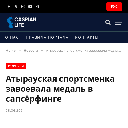
РУС
Facebook
X
Instagram
YouTube
Telegram
(Twitter)
О НАС
ПРАВИЛА ПОРТАЛА
КОНТАКТЫ
»
»
Home
Новости
Атырауская спортсменка завоевала медаль в сапсёрфинге
НОВОСТИ
Атырауская спортсменка
завоевала медаль в
сапсёрфинге
28.06.2021