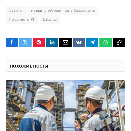
Caspian
новый учебный год в Казахстане
Президент РК
Школы
Facebook
Twitter
Pinterest
LinkedIn
Email
VKontakte
Telegram
WhatsApp
Copy
Link
ПОХОЖИЕ ПОСТЫ