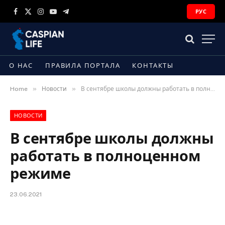
РУС
Facebook
X
Instagram
YouTube
Telegram
(Twitter)
О НАС
ПРАВИЛА ПОРТАЛА
КОНТАКТЫ
»
»
Home
Новости
В сентябре школы должны работать в полноценном режиме
НОВОСТИ
В сентябре школы должны
работать в полноценном
режиме
23.06.2021