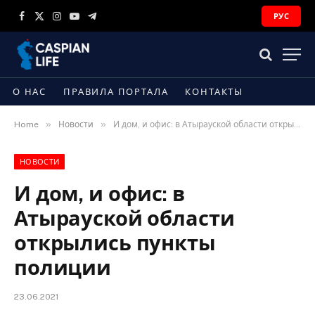
РУС
Facebook
X
Instagram
YouTube
Telegram
(Twitter)
О НАС
ПРАВИЛА ПОРТАЛА
КОНТАКТЫ
»
»
Home
Новости
И дом, и офис: в Атырауской области открылись пункты полиции
НОВОСТИ
И дом, и офис: в
Атырауской области
открылись пункты
полиции
23.06.2021