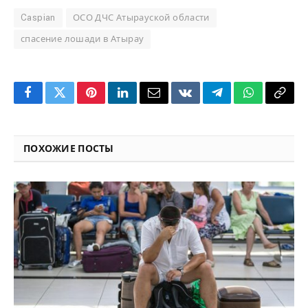
Caspian
ОСО ДЧС Атырауской области
спасение лошади в Атырау
Facebook
Twitter
Pinterest
LinkedIn
Email
VKontakte
Telegram
WhatsApp
Copy
Link
ПОХОЖИЕ ПОСТЫ