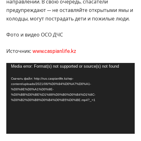
направлении. В свою очередь, спасатели
предупреждают — не оставляйте открытыми ямы и
колодцы, могут пострадать дети и пожилые люди.
Фото и видео ОСО ДЧС
Источник:
www.caspianlife.kz
Видеоплеер
Media error: Format(s) not supported or source(s) not found
Скачать файл: http://rus.caspianlife.kz/wp-
content/uploads/2021/06/%D0%94%D0%A7%D0%A1-
%D0%9E%D0%A1%D0%9E-
%D0%BB%D0%BE%D1%88%D0%B0%D0%B4%D1%8C-
%D0%B2%D0%B8%D0%B4%D0%B5%D0%BE.mp4?_=1