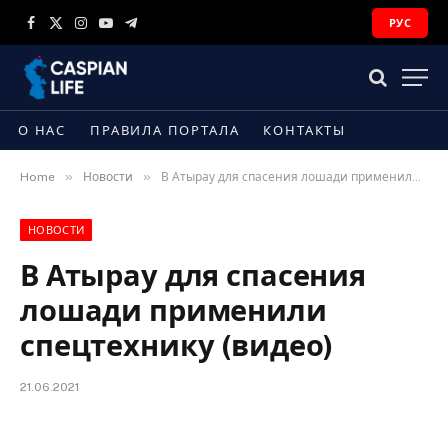
РУС
Facebook
X
Instagram
YouTube
Telegram
(Twitter)
О НАС
ПРАВИЛА ПОРТАЛА
КОНТАКТЫ
»
»
Home
Новости
В Атырау для спасения лошади применили спецтехнику (видео)
НОВОСТИ
В Атырау для спасения
лошади применили
спецтехнику (видео)
21.06.2021