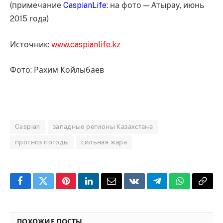
(примечание
CaspianLife
: на фото — Атырау, июнь
2015 года)
Источник:
www.caspianlife.kz
Фото: Рахим Койлыбаев
Caspian
западные регионы Казахстана
прогноз погоды
сильная жара
Facebook
Twitter
Pinterest
LinkedIn
Email
VKontakte
Telegram
WhatsApp
Copy
Link
ПОХОЖИЕ ПОСТЫ