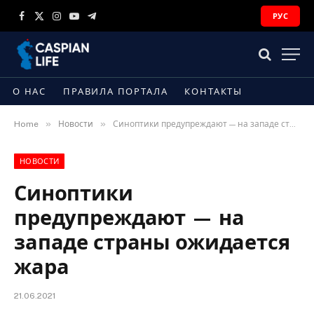
РУС
Facebook
X
Instagram
YouTube
Telegram
(Twitter)
О НАС
ПРАВИЛА ПОРТАЛА
КОНТАКТЫ
»
»
Home
Новости
Синоптики предупреждают — на западе страны ожидается жара
НОВОСТИ
Синоптики
предупреждают — на
западе страны ожидается
жара
21.06.2021