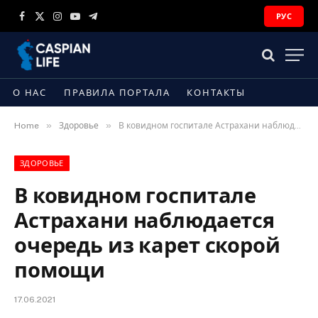
РУС
Facebook
X
Instagram
YouTube
Telegram
(Twitter)
О НАС
ПРАВИЛА ПОРТАЛА
КОНТАКТЫ
»
»
Home
Здоровье
В ковидном госпитале Астрахани наблюдается очередь из карет скорой помощи
ЗДОРОВЬЕ
В ковидном госпитале
Астрахани наблюдается
очередь из карет скорой
помощи
17.06.2021