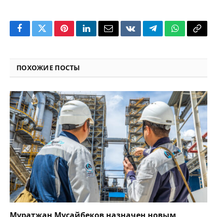
Facebook
Twitter
Pinterest
LinkedIn
Email
VKontakte
Telegram
WhatsApp
Copy
Link
ПОХОЖИЕ ПОСТЫ
Муратжан Мусайбеков назначен новым