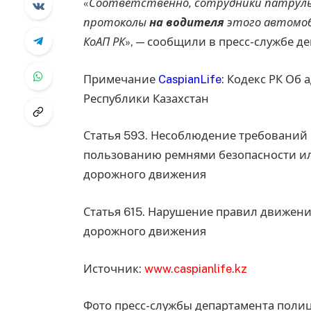
«
Соответственно, сотрудники патрул
протоколы
на водителя
этого автомо
КоАП РК
», — сообщили в пресс-службе д
Примечание
CaspianLife
: Кодекс РК Об
Республики Казахстан
Статья 593. Несоблюдение требований 
пользованию ремнями безопасности и
дорожного движения
Статья 615. Нарушение правил движен
дорожного движения
Источник:
www.caspianlife.kz
Фото пресс-службы департамента поли