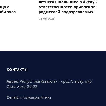
летнего школьника в Актау к
ца с
ответственности привлекли
збивала
родителей подозреваемых
06.08.2026
КОНТАКТЫ
Адрес:
Республика Казахстан, город Атырау, мкр.
Сары-Арка, 39-22
E-mail:
info@caspianlife.kz