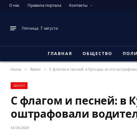
О нас
Правила портала
Контакты
Пятница, 7 августа
ГЛАВНАЯ
ОБЩЕСТВО
ПОЛ
»
»
Home
Закон
С флагом и песней: в Кулсары за это оштрафов
ЗАКОН
С флагом и песней: в К
оштрафовали водител
14.06.2021