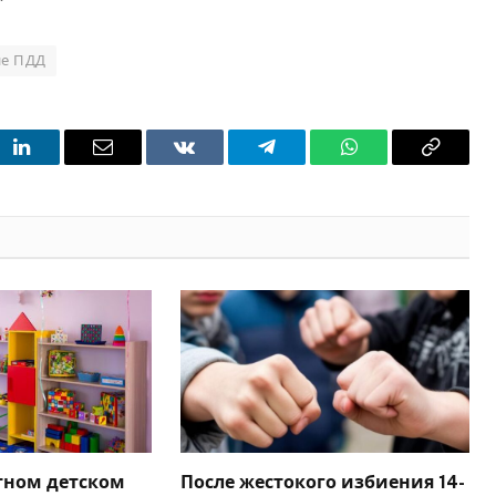
е ПДД
t
LinkedIn
Email
VKontakte
Telegram
WhatsApp
Copy
Link
тном детском
После жестокого избиения 14-