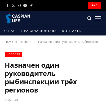
РУС
Facebook
X
Instagram
YouTube
Telegram
(Twitter)
О НАС
ПРАВИЛА ПОРТАЛА
КОНТАКТЫ
»
»
Home
Новости
Назначен один руководитель рыбинспекции трёх регионов
НОВОСТИ
Назначен один
руководитель
рыбинспекции трёх
регионов
11.06.2021