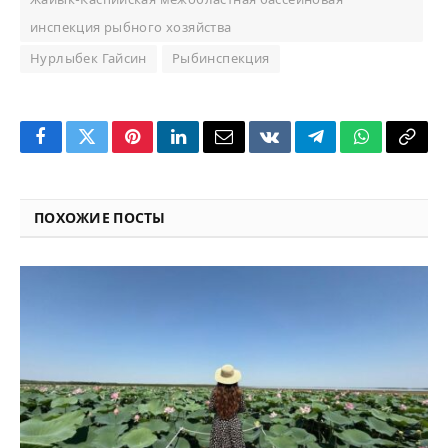
инспекция рыбного хозяйства
Нурлыбек Гайсин
Рыбинспекция
Facebook
Twitter
Pinterest
LinkedIn
Email
VKontakte
Telegram
WhatsApp
Copy
Link
ПОХОЖИЕ ПОСТЫ