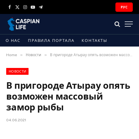
РУС
Facebook
X
Instagram
YouTube
Telegram
(Twitter)
О НАС
ПРАВИЛА ПОРТАЛА
КОНТАКТЫ
»
»
Home
Новости
В пригороде Атырау опять возможен массовый замор рыбы
НОВОСТИ
В пригороде Атырау опять
возможен массовый
замор рыбы
04.06.2021