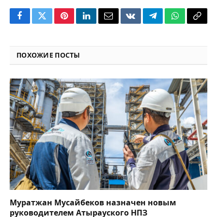
Facebook
Twitter
Pinterest
LinkedIn
Email
VKontakte
Telegram
WhatsApp
Copy
Link
ПОХОЖИЕ ПОСТЫ
Муратжан Мусайбеков назначен новым
руководителем Атырауского НПЗ