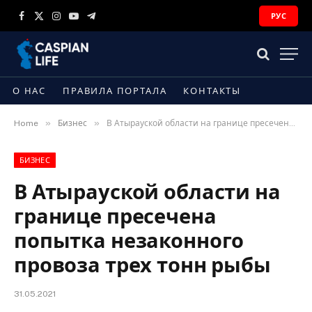
РУС
Facebook
X
Instagram
YouTube
Telegram
(Twitter)
О НАС
ПРАВИЛА ПОРТАЛА
КОНТАКТЫ
»
»
Home
Бизнес
В Атырауской области на границе пресечена попытка незаконного провоза трех тонн рыбы
БИЗНЕС
В Атырауской области на
границе пресечена
попытка незаконного
провоза трех тонн рыбы
31.05.2021