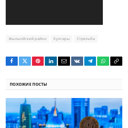
Жылыойский район
Кулсары
Стрельба
Facebook
Twitter
Pinterest
LinkedIn
Email
VKontakte
Telegram
WhatsApp
Copy
Link
ПОХОЖИЕ ПОСТЫ