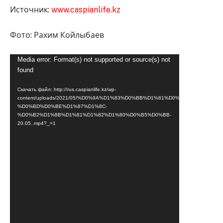
Источник:
www.caspianlife.kz
Фото: Рахим Койлыбаев
Видеоплеер
Media error: Format(s) not supported or source(s) not
found
Скачать файл: http://rus.caspianlife.kz/wp-
content/uploads/2021/05/%D0%9A%D1%83%D0%BB%D1%81%D0%B0%D1%80%D1%
%D0%BD%D0%BE%D1%87%D1%8C-
%D0%B2%D1%8B%D1%81%D1%82%D1%80%D0%B5%D0%BB-
20.05..mp4?_=1