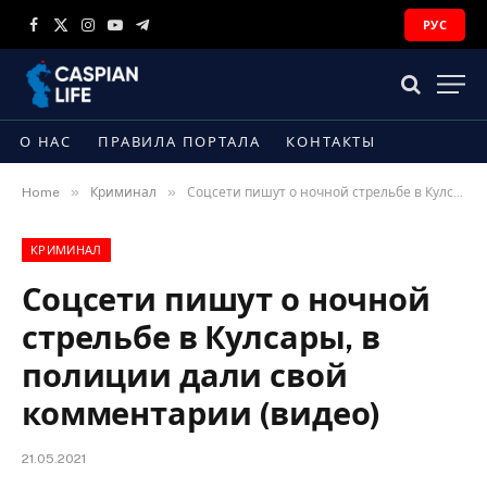
РУС
Facebook
X
Instagram
YouTube
Telegram
(Twitter)
О НАС
ПРАВИЛА ПОРТАЛА
КОНТАКТЫ
»
»
Home
Криминал
Соцсети пишут о ночной стрельбе в Кулсары, в полиции дали свой комментарии (видео)
КРИМИНАЛ
Соцсети пишут о ночной
стрельбе в Кулсары, в
полиции дали свой
комментарии (видео)
21.05.2021