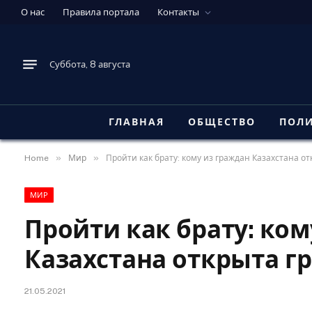
О нас
Правила портала
Контакты
Суббота, 8 августа
ГЛАВНАЯ
ОБЩЕСТВО
ПОЛ
»
»
Home
Мир
Пройти как брату: кому из граждан Казахстана о
МИР
Пройти как брату: ком
Казахстана открыта г
21.05.2021