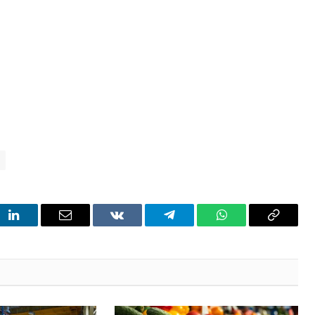
t
LinkedIn
Email
VKontakte
Telegram
WhatsApp
Copy
Link