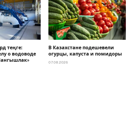
рд теңге:
В Казахстане подешевели
елу о водоводе
огурцы, капуста и помидоры
 Мангышлак»
07.08.2026