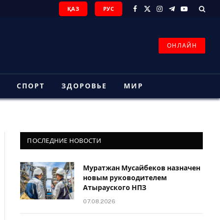
ҚАЗ
РУС
Facebook
X
Instagram
Telegram
YouTube
(Twitter)
ОНЛАЙН
З
СПОРТ
ЗДОРОВЬЕ
МИР
ПОСЛЕДНИЕ НОВОСТИ
Муратжан Мусайбеков назначен
новым руководителем
Атырауского НПЗ
07.08.2026