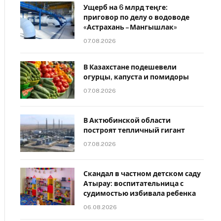
Ущерб на 6 млрд теңге:
приговор по делу о водоводе
«Астрахань – Мангышлак»
07.08.2026
В Казахстане подешевели
огурцы, капуста и помидоры
07.08.2026
В Актюбинской области
построят тепличный гигант
07.08.2026
Скандал в частном детском саду
Атырау: воспитательница с
судимостью избивала ребенка
06.08.2026