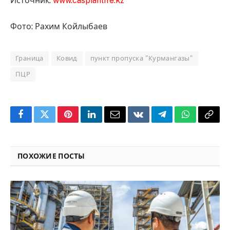
Источник:
www.caspianlife.kz
Фото: Рахим Койлыбаев
Граница
Ковид
пункт пропуска "Курмангазы"
ПЦР
Facebook
Twitter
Pinterest
LinkedIn
Email
VKontakte
Telegram
WhatsApp
Copy
Link
ПОХОЖИЕ ПОСТЫ