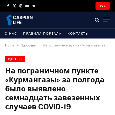
РУС
Facebook
X
Instagram
YouTube
Telegram
(Twitter)
О НАС
ПРАВИЛА ПОРТАЛА
КОНТАКТЫ
»
»
Home
Здоровье
На пограничном пункте «Курмангазы» за полгода было выявлено семнадцать завезенных случаев COVID-19
ЗДОРОВЬЕ
На пограничном пункте
«Курмангазы» за полгода
было выявлено
семнадцать завезенных
случаев COVID-19