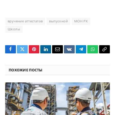
вручение аттестатов
выпускной
МОН РК
Школы
Facebook
Twitter
Pinterest
LinkedIn
Email
VKontakte
Telegram
WhatsApp
Copy
Link
ПОХОЖИЕ ПОСТЫ