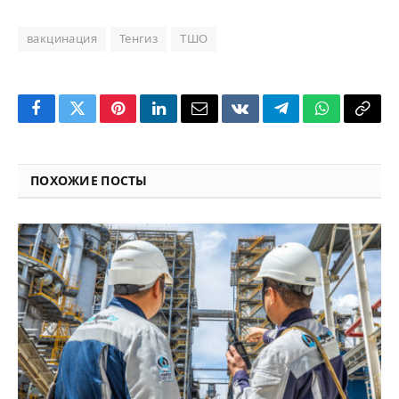
вакцинация
Тенгиз
ТШО
Facebook
Twitter
Pinterest
LinkedIn
Email
VKontakte
Telegram
WhatsApp
Copy
Link
ПОХОЖИЕ ПОСТЫ