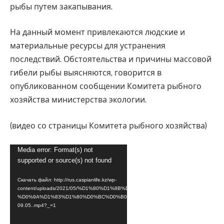
рыбы путем закапывания.
На данный момент привлекаются людские и
материальные ресурсы для устранения
последствий. Обстоятельства и причины массовой
гибели рыбы выясняются, говорится в
опубликованном сообщении Комитета рыбного
хозяйства министерства экологии.
(видео со страницы Комитета рыбного хозяйства)
Видеоплеер
Media error: Format(s) not
supported or source(s) not found
Скачать файл: http://rus.caspianlife.kz/wp-
content/uploads/2021/05/%D1%80%D1%8B%D0%B1%D0%B0-
%D0%9A%D1%83%D1%80%D0%BC%D0%B0%D0%BD%D0%B3%D0%B0%D0%B7%D
09.05..mp4?_=1