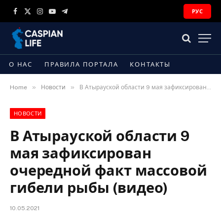
РУС
Facebook
X
Instagram
YouTube
Telegram
(Twitter)
О НАС
ПРАВИЛА ПОРТАЛА
КОНТАКТЫ
»
»
Home
Новости
В Атырауской области 9 мая зафиксирован очередной факт массовой гибели рыбы (видео)
НОВОСТИ
В Атырауской области 9
мая зафиксирован
очередной факт массовой
гибели рыбы (видео)
10.05.2021