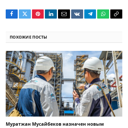
Facebook
Twitter
Pinterest
LinkedIn
Email
VKontakte
Telegram
WhatsApp
Copy
Link
ПОХОЖИЕ ПОСТЫ
Муратжан Мусайбеков назначен новым