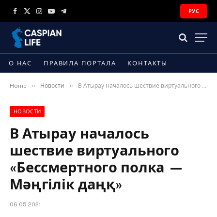
РУС
Facebook
X
Instagram
YouTube
Telegram
(Twitter)
О НАС
ПРАВИЛА ПОРТАЛА
КОНТАКТЫ
»
»
Home
Новости
В Атырау началось шествие виртуального «Бессмертного полка — Мәңгілік даңқ»
НОВОСТИ
В Атырау началось
шествие виртуального
«Бессмертного полка —
Мәңгілік даңқ»
06.05.2021