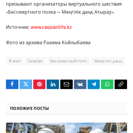
призывают организаторы виртуального шествия
«Бессмертного полка — Мәңгілік даңқ Атырау».
Источник:
www.caspianlife.kz
Фото из архива Рахима Койлыбаева
9 мая
Caspian
Бессмертный полк
Мәңгілік даңқ
Facebook
Twitter
Pinterest
LinkedIn
Email
VKontakte
Telegram
WhatsApp
Copy
Link
ПОХОЖИЕ ПОСТЫ