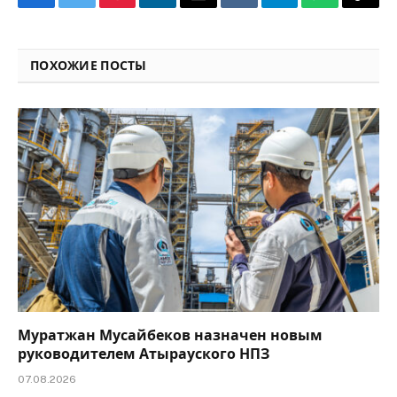
Facebook
Twitter
Pinterest
LinkedIn
Email
VKontakte
Telegram
WhatsApp
Copy
Link
ПОХОЖИЕ ПОСТЫ
Муратжан Мусайбеков назначен новым
руководителем Атырауского НПЗ
07.08.2026