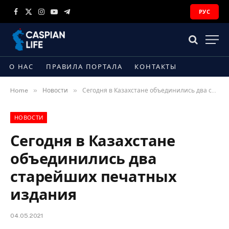
РУС
Facebook
X
Instagram
YouTube
Telegram
(Twitter)
О НАС
ПРАВИЛА ПОРТАЛА
КОНТАКТЫ
»
»
Home
Новости
Сегодня в Казахстане объединились два старейших печатных издания
НОВОСТИ
Сегодня в Казахстане
объединились два
старейших печатных
издания
04.05.2021