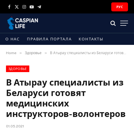
РУС
Facebook
X
Instagram
YouTube
Telegram
(Twitter)
О НАС
ПРАВИЛА ПОРТАЛА
КОНТАКТЫ
»
»
Home
Здоровье
В Атырау специалисты из Беларуси готовят медицинских инструкторов-волонтеров
ЗДОРОВЬЕ
В Атырау специалисты из
Беларуси готовят
медицинских
инструкторов-волонтеров
01.05.2021