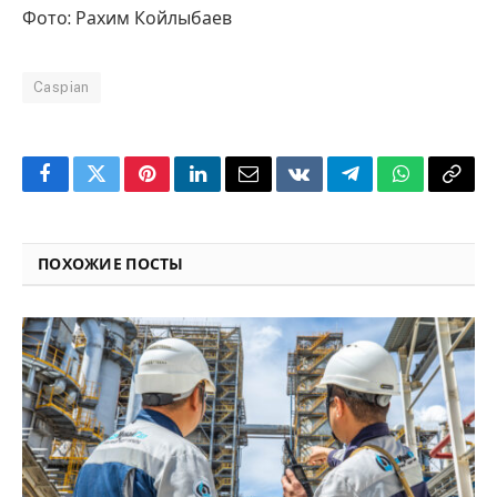
Фото: Рахим Койлыбаев
Caspian
Facebook
Twitter
Pinterest
LinkedIn
Email
VKontakte
Telegram
WhatsApp
Copy
Link
ПОХОЖИЕ ПОСТЫ