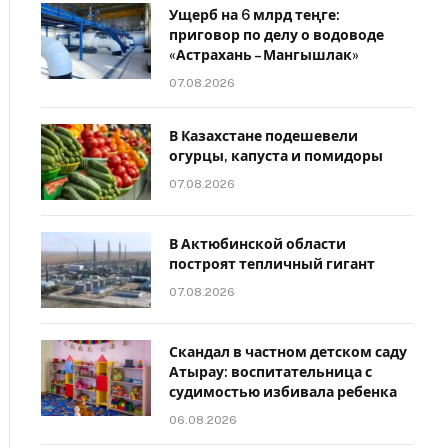
Ущерб на 6 млрд теңге:
приговор по делу о водоводе
«Астрахань – Мангышлак»
07.08.2026
В Казахстане подешевели
огурцы, капуста и помидоры
07.08.2026
В Актюбинской области
построят тепличный гигант
07.08.2026
Скандал в частном детском саду
Атырау: воспитательница с
судимостью избивала ребенка
06.08.2026