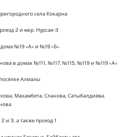
 пригородного села Кокарна
проезд 2 и мкр. Нурсая-3
, дома №19 «А» и №19 «Б»
нова в домах №111, №117, №115, №119 и №119 «А»
м посёлке Алмалы
охова, Махамбета, Сланова, Сатыбалдиева,
анова
 2 и 3, а также проезд 1
 на улицах Бекарыс, Байбакты ата,