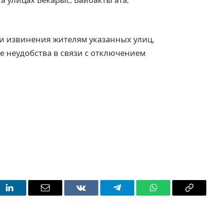
ои извинения жителям указанных улиц,
 неудобства в связи с отключением
t
LinkedIn
Email
VKontakte
Telegram
WhatsApp
Copy
Link