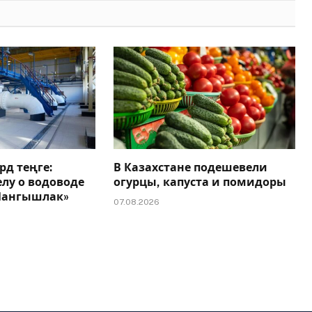
рд теңге:
В Казахстане подешевели
елу о водоводе
огурцы, капуста и помидоры
 Мангышлак»
07.08.2026