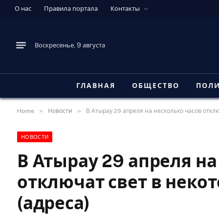
О нас
Правила портала
Контакты
Воскресенье, 9 августа
ГЛАВНАЯ
ОБЩЕСТВО
ПОЛ
»
»
Home
Новости
В Атырау 29 апреля на несколько часов откл
НОВОСТИ
В Атырау 29 апреля на
отключат свет в неко
(адреса)