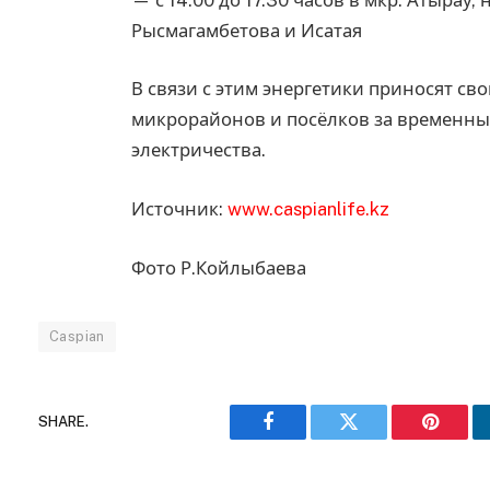
Рысмагамбетова и Исатая
В связи с этим энергетики приносят св
микрорайонов и посёлков за временные
электричества.
Источник:
www.caspianlife.kz
Фото Р.Койлыбаева
Caspian
SHARE.
Facebook
Twitter
Pinteres