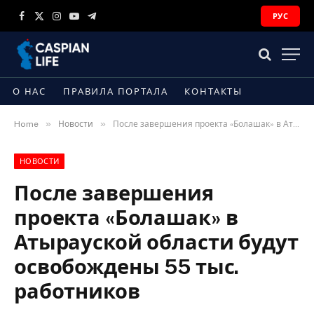
РУС
Facebook
X
Instagram
YouTube
Telegram
(Twitter)
О НАС
ПРАВИЛА ПОРТАЛА
КОНТАКТЫ
»
»
Home
Новости
После завершения проекта «Болашак» в Атырауской области будут освобождены 55 тыс. работников
НОВОСТИ
После завершения
проекта «Болашак» в
Атырауской области будут
освобождены 55 тыс.
работников