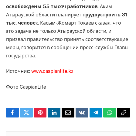
освобождены 55 тысяч работников
. Аким
Атырауской области планирует
трудоустроить 31
тыс. челове
к. Касым-Жомарт Токаев сказал, что
это задача не только Атырауской области, и
призвал правительство принять соответствующие
меры, говорится в сообщении пресс-службы Главы
государства.
Источник:
www.caspianlife.kz
Фото CaspianLife
Facebook
Twitter
Pinterest
LinkedIn
Email
VKontakte
Telegram
WhatsApp
Copy
Link