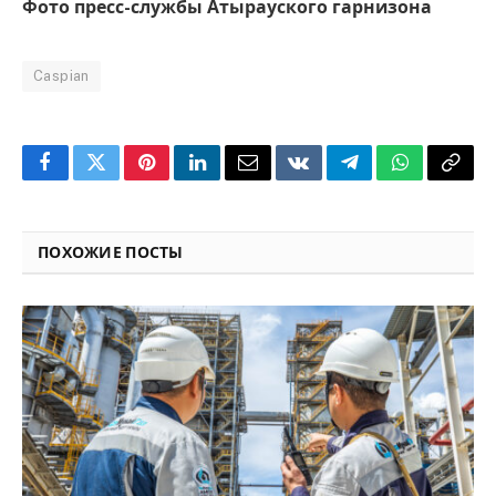
Фото пресс-службы Атырауского гарнизона
Caspian
Facebook
Twitter
Pinterest
LinkedIn
Email
VKontakte
Telegram
WhatsApp
Copy
Link
ПОХОЖИЕ ПОСТЫ