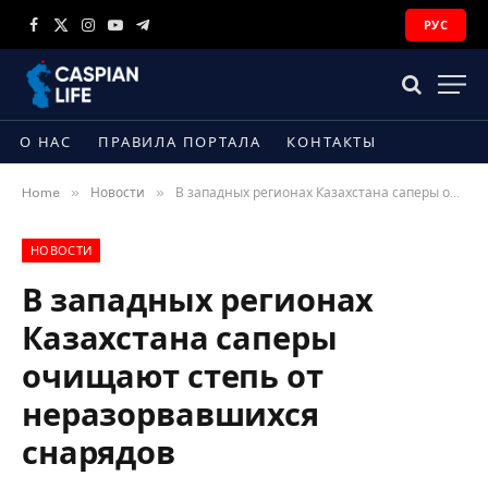
РУС
Facebook
X
Instagram
YouTube
Telegram
(Twitter)
О НАС
ПРАВИЛА ПОРТАЛА
КОНТАКТЫ
»
»
Home
Новости
В западных регионах Казахстана саперы очищают степь от неразорвавшихся снарядов
НОВОСТИ
В западных регионах
Казахстана саперы
очищают степь от
неразорвавшихся
снарядов