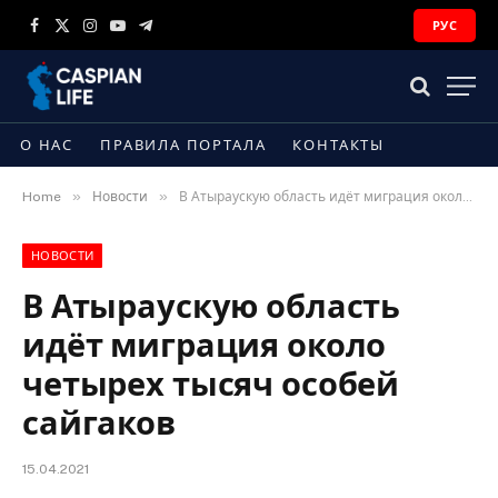
РУС
Facebook
X
Instagram
YouTube
Telegram
(Twitter)
О НАС
ПРАВИЛА ПОРТАЛА
КОНТАКТЫ
»
»
Home
Новости
В Атыраускую область идёт миграция около четырех тысяч особей сайгаков
НОВОСТИ
В Атыраускую область
идёт миграция около
четырех тысяч особей
сайгаков
15.04.2021