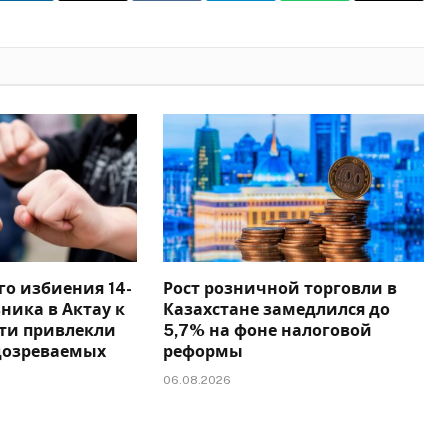
Link
го избиения 14-
Рост розничной торговли в
ника в Актау к
Казахстане замедлился до
сти привлекли
5,7% на фоне налоговой
дозреваемых
реформы
06.08.2026