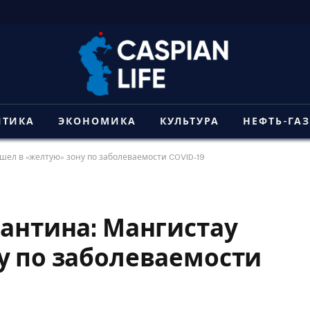
ИТИКА
ЭКОНОМИКА
КУЛЬТУРА
НЕФТЬ-ГА
шел в «желтую» зону по заболеваемости COVID-19
рантина: Мангистау
у по заболеваемости