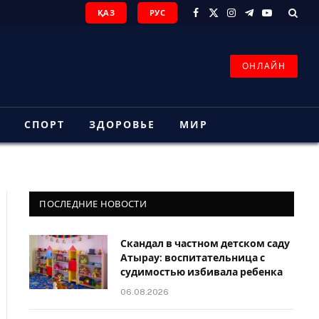
ҚАЗ
РУС
Facebook
X
Instagram
Telegram
YouTube
(Twitter)
ОНЛАЙН
З
СПОРТ
ЗДОРОВЬЕ
МИР
ПОСЛЕДНИЕ НОВОСТИ
Скандал в частном детском саду
Атырау: воспитательница с
судимостью избивала ребенка
06.08.2026