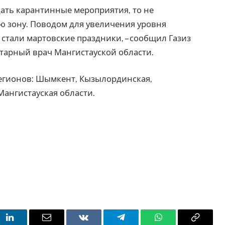
ать карантинные мероприятия, то не
ую зону. Поводом для увеличения уровня
тали мартовские праздники, – сообщил Газиз
тарный врач Мангистауской области.
 регионов: Шымкент, Кызылординская,
Мангистауская области.
t
LinkedIn
Email
VKontakte
Telegram
WhatsApp
Copy