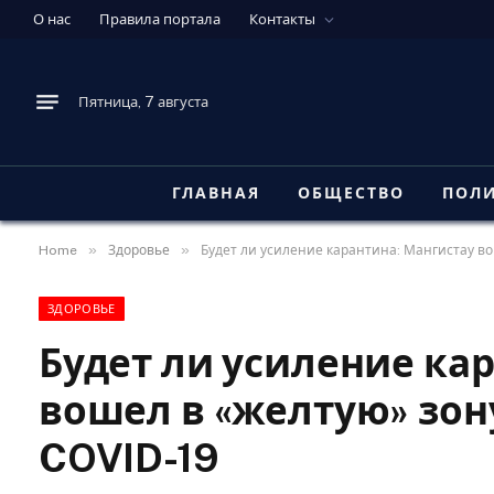
О нас
Правила портала
Контакты
Пятница, 7 августа
ГЛАВНАЯ
ОБЩЕСТВО
ПОЛ
»
»
Home
Здоровье
Будет ли усиление карантина: Мангистау во
ЗДОРОВЬЕ
Будет ли усиление ка
вошел в «желтую» зон
COVID-19