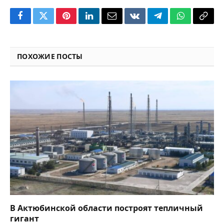
Facebook
Twitter
Pinterest
LinkedIn
Email
VKontakte
Telegram
WhatsApp
Copy
Link
ПОХОЖИЕ ПОСТЫ
В Актюбинской области построят тепличный
гигант