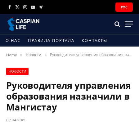
РУС
Facebook
X
Instagram
YouTube
Telegram
(Twitter)
О НАС
ПРАВИЛА ПОРТАЛА
КОНТАКТЫ
»
»
Home
Новости
Руководителя управления образования назначили в Мангистау
НОВОСТИ
Руководителя управления
образования назначили в
Мангистау
07.04.2021