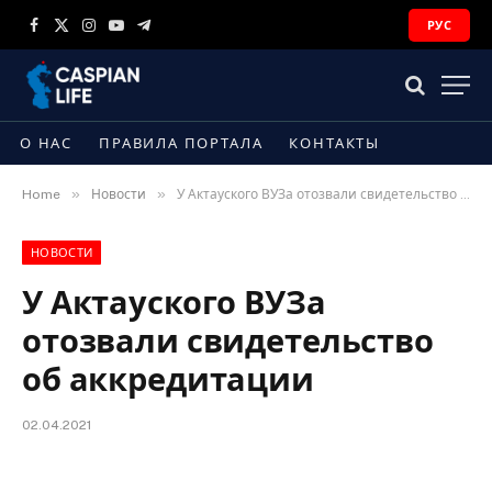
РУС
Facebook
X
Instagram
YouTube
Telegram
(Twitter)
О НАС
ПРАВИЛА ПОРТАЛА
КОНТАКТЫ
»
»
Home
Новости
У Актауского ВУЗа отозвали свидетельство об аккредитации
НОВОСТИ
У Актауского ВУЗа
отозвали свидетельство
об аккредитации
02.04.2021