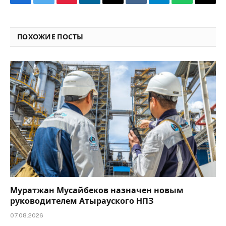
Facebook
Twitter
Pinterest
LinkedIn
Email
VKontakte
Telegram
WhatsApp
Copy
Link
ПОХОЖИЕ ПОСТЫ
Муратжан Мусайбеков назначен новым
руководителем Атырауского НПЗ
07.08.2026