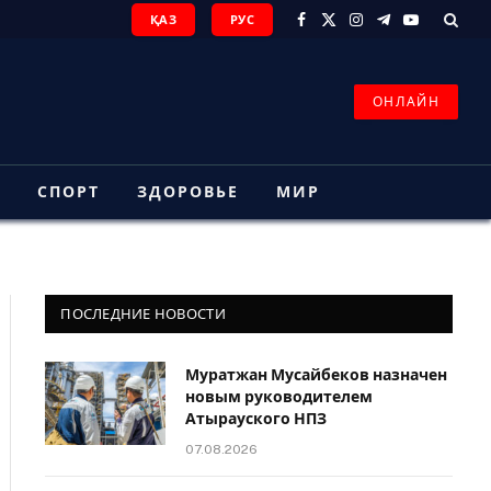
ҚАЗ
РУС
Facebook
X
Instagram
Telegram
YouTube
(Twitter)
ОНЛАЙН
З
СПОРТ
ЗДОРОВЬЕ
МИР
ПОСЛЕДНИЕ НОВОСТИ
Муратжан Мусайбеков назначен
новым руководителем
Атырауского НПЗ
07.08.2026