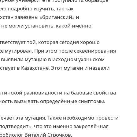
рарном университете поступило 12 образцов
о подробно изучить, так как
захстан завезены «британский» и
не могли установить, какой именно.
ветствует той, которая сегодня хорошо
е мутировал. При этом после секвенирования
 выявили мутацию в исходном уханьском
твует в Казахстане. Этот мутаген и назвали
матинской разновидности на базовые свойства
обность вызывать определённые симптомы.
вечает эта мутация. Также необходимо провести
одтвердить, что это именно закреплённая
икробиолог Виталий Строчков.