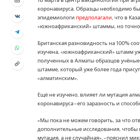
18 марта в центр вакцинологии при аг
коронавируса. Образцы необходимо был
эпидемиологи
предполагали
, что в Ка
«южноафриканский» штаммы, но точно 
Британская разновидность на 100% соот
изучена, «южноафриканский» штамм уж
полученных в Алматы образцов учёные
штамме, который уже более года присутс
«алматинским».
Ещё не изучено, влияет ли мутация ал
коронавируса – его заразность и спос
«Мы пока не можем говорить, за что от
дополнительные исследования, чтобы п
мутация, а не случайная», – пояснил м