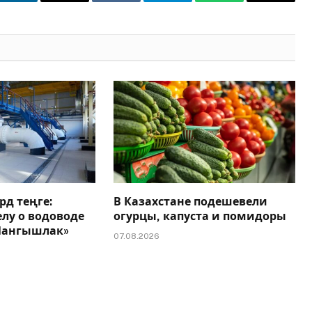
t
LinkedIn
Email
VKontakte
Telegram
WhatsApp
Copy
Link
рд теңге:
В Казахстане подешевели
елу о водоводе
огурцы, капуста и помидоры
 Мангышлак»
07.08.2026