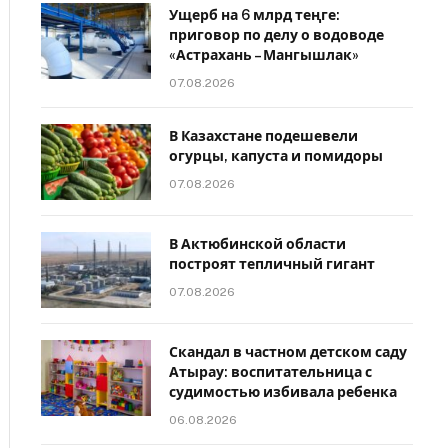
Ущерб на 6 млрд теңге:
приговор по делу о водоводе
«Астрахань – Мангышлак»
07.08.2026
В Казахстане подешевели
огурцы, капуста и помидоры
07.08.2026
В Актюбинской области
построят тепличный гигант
07.08.2026
Скандал в частном детском саду
Атырау: воспитательница с
судимостью избивала ребенка
06.08.2026