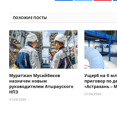
Facebook
Twitter
Pinteres
ПОХОЖИЕ ПОСТЫ
Муратжан Мусайбеков
Ущерб на 6 мл
назначен новым
приговор по д
руководителем Атырауского
«Астрахань –
НПЗ
07.08.2026
07.08.2026