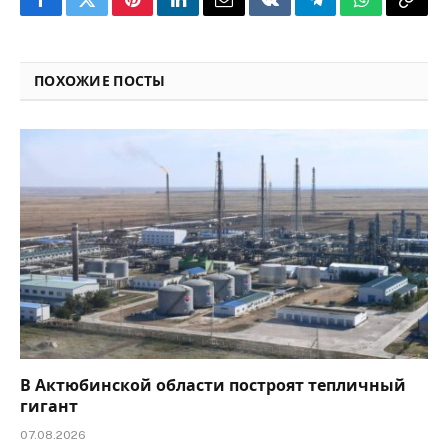
Facebook
Twitter
Pinterest
LinkedIn
Email
VKontakte
Telegram
WhatsApp
Copy
Link
ПОХОЖИЕ ПОСТЫ
В Актюбинской области построят тепличный
гигант
07.08.2026