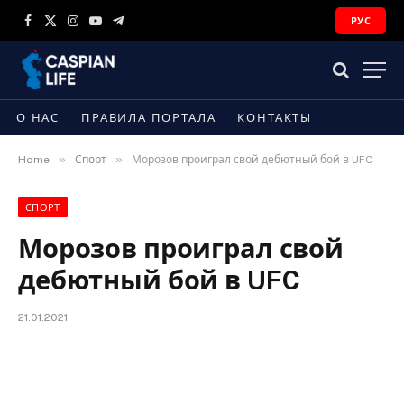
РУС
Facebook
X
Instagram
YouTube
Telegram
(Twitter)
О НАС
ПРАВИЛА ПОРТАЛА
КОНТАКТЫ
»
»
Home
Спорт
Морозов проиграл свой дебютный бой в UFC
СПОРТ
Морозов проиграл свой
дебютный бой в UFC
21.01.2021