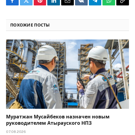
Facebook
Twitter
Pinterest
LinkedIn
Email
VKontakte
Telegram
WhatsApp
Copy
Link
ПОХОЖИЕ ПОСТЫ
Муратжан Мусайбеков назначен новым
руководителем Атырауского НПЗ
07.08.2026