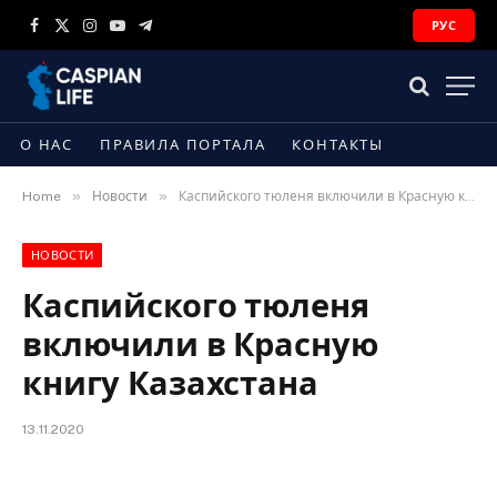
РУС
Facebook
X
Instagram
YouTube
Telegram
(Twitter)
О НАС
ПРАВИЛА ПОРТАЛА
КОНТАКТЫ
»
»
Home
Новости
Каспийского тюленя включили в Красную книгу Казахстана
НОВОСТИ
Каспийского тюленя
включили в Красную
книгу Казахстана
13.11.2020