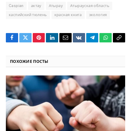
Caspian
актау
Атырау
Атырауская область
каспийский тюлень
красная книга
экология
Facebook
Twitter
Pinterest
LinkedIn
Email
VKontakte
Telegram
WhatsApp
Copy
Link
ПОХОЖИЕ ПОСТЫ